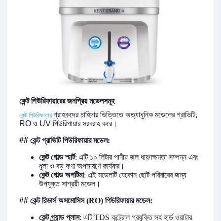
কেন্ট
পিউরিফায়ারের
জনপ্রিয়
মডেলসমূহ
কেন্ট পিউরিফায়ার
গ্রাহকদের
চাহিদার
ভিত্তিতে
অত্যাধুনিক
মডেলের গ্রাভিটি,
RO ও UV পিউরিপায়ার
সরবরাহ
করে।
## কেন্ট গ্রাভিটি
পিউরিফায়ার
মডেল
:
কেন্ট গোল্ড স্মার্ট
:
এটি ১০
লিটার পানীয় জল
ধারণক্ষমতা
সম্পন্ন
এবং
ধুলা
ও
বড়
কণা
অপসারণে
কার্যকর।
কেন্ট গোল্ড অপটিমা
:
এই মডেলটি যেকোন
ছোট
পরিবারের
জন্য
উপযুক্ত
সাশ্রয়ী
মডেল।
##
কেন্ট রিভার্স
অসমোসিস
(RO)
পিউরিফায়ার
মডেল
:
কেন্ট গ্র্যান্ড প্লাস
:
এটি
TDS
কন্ট্রোল
প্রযুক্তি
সহ
হার্ড
ওয়াটার