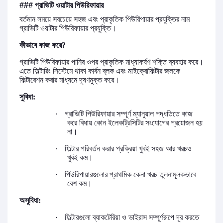
### গ্রাভিটি
ওয়াটার
পিউরিফায়ার
বর্তমান সময়ে সবচেয়ে সহজ এবং প্রাকৃতিক পিউরিপায়ার প্রযুক্তির নাম
গ্রাভিটি ওয়াটার পিউরিফায়ার প্রযুক্তি।
কীভাবে
কাজ
করে
?
গ্রাভিটি
পিউরিফায়ার
পানির
ওপর
প্রাকৃতিক
মাধ্যাকর্ষণ
শক্তি
ব্যবহার
করে।
এতে
ফিল্টারিং
সিস্টেমে
থাকা
কার্বন
ব্লক
এবং
মাইক্রোফিল্টার
জলকে
ফিল্টারেশন করার মাধ্যমে
দূষণমুক্ত
করে।
সুবিধা
:
·
গ্রাভিটি
পিউরিফায়ার
সম্পূর্ণ
ম্যানুয়াল
পদ্ধতিতে
কাজ
করে বিধায় কোন ইলেকট্রিসিটির সংযোগের প্রয়োজন হয়
না।
·
ফিল্টার
পরিবর্তন
করার প্রক্রিয়া খুবই
সহজ
আর
খরচও
খুবই
কম।
·
পিউরিপায়ারগুলোর প্রাথমিক কেনা খরচ
তুলনামূলকভাবে
বেশ
কম।
অসুবিধা
:
·
ফিল্টারগুলো
ব্যাকটেরিয়া
ও
ভাইরাস
সম্পূর্ণরূপে
দূর
করতে