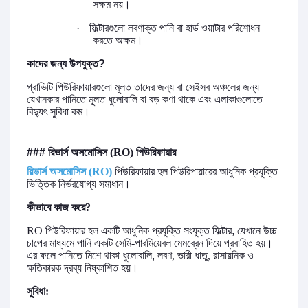
সক্ষম নয়।
·
ফিল্টারগুলো
লবণাক্ত
পানি
বা
হার্ড
ওয়াটার
পরিশোধন
করতে
অক্ষম।
কাদের জন্য উপযুক্ত?
গ্রাভিটি
পিউরিফায়ারগুলো
মূলত তাদের জন্য বা
সেইসব
অঞ্চলের
জন্য
যেখানকার
পানিতে
মূলত
ধুলোবালি
বা
বড়
কণা
থাকে
এবং এলাকাগুলোতে
বিদ্যুৎ
সুবিধা
কম।
###
রিভার্স
অসমোসিস
(RO)
পিউরিফায়ার
রিভার্স
অসমোসিস
(RO)
পিউরিফায়ার হল পিউরিপায়ারের আধুনিক
প্রযুক্তি
ভিত্তিক
নির্ভরযোগ্য
সমাধান।
কীভাবে
কাজ
করে
?
RO
পিউরিফায়ার হল
একটি
আধুনিক
প্রযুক্তি সংযুক্ত ফিল্টার,
যেখানে
উচ্চ
চাপের
মাধ্যমে
পানি
একটি
সেমি
-
পারমিয়েবল
মেমব্রেন
দিয়ে
প্রবাহিত
হয়।
এর ফলে
পানিতে মিশে থাকা ধুলোবালি,
লবণ
,
ভারী
ধাতু
,
রাসায়নিক
ও
ক্ষতিকারক
দ্রব্য
নিষ্কাশিত হয়।
সুবিধা
: