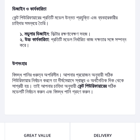
ডিজাইন
ও
কার্যকারিতা
কেন্ট
পিউরিফায়ারের
প্রতিটি
মডেল
উন্নত
প্রযুক্তি
এবং
ব্যবহারকারীর
চাহিদার
সমন্বয়ে
তৈরি।
১. মডুলার
ডিজাইন
:
ফিল্টার
রক্ষণাবেক্ষণ
সহজ।
২.
উচ্চ
কার্যকারিতা
:
প্রতিটি
মডেল
নির্ধারিত
কাজ
দক্ষতার
সঙ্গে
সম্পন্ন
করে।
উপসংহার
বিশুদ্ধ
পানির
গুরুত্ব
অপরিসীম। আপনার প্রয়োজন অনুযায়ী
সঠিক
পিউরিফায়ার
নির্বাচন
করলে
তা
দীর্ঘমেয়াদে
স্বাস্থ্য
ও
অর্থনৈতিক
দিক
থেকে
সাশ্রয়ী হয়। তাই
আপনার
চাহিদা
অনুযায়ী
কেন্ট
পিউরিফায়ারের
সঠিক
মডেলটি
নির্বাচন
করুন এবং
বিশুদ্ধ
পানি
গ্রহণ করুন।
GREAT VALUE
DELIVERY