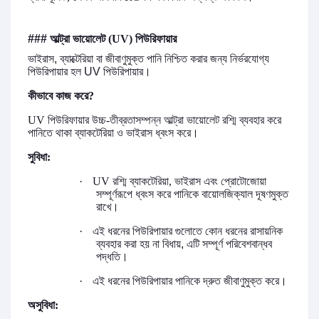
###
আল্ট্রা
ভায়োলেট
(UV)
পিউরিফায়ার
ভাইরাস, ব্যাক্টেরিয়া বা
জীবাণুমুক্ত পানি নিশ্চিত করার জন্য
নির্ভরযোগ্য
পিউরিপায়ার
হল UV পিউরিপায়ার।
কীভাবে
কাজ
করে
?
UV
পিউরিফায়ার
উচ্চ
-
তীব্রতাসম্পন্ন
আল্ট্রা
ভায়োলেট
রশ্মি
ব্যবহার
করে
পানিতে
থাকা
ব্যাকটেরিয়া
ও
ভাইরাস
ধ্বংস
করে।
সুবিধা
:
·
UV
রশ্মি
ব্যাকটেরিয়া
,
ভাইরাস
এবং
প্রোটোজোয়া
সম্পূর্ণরূপে
ধ্বংস
করে পানিকে বায়োলজিক্যাল
দূষণমুক্ত
রাখে।
·
এই ধরনের পিউরিপায়ার গুলোতে কোন ধরনের রাসায়নিক
ব্যবহার করা হয় না বিধায়, এটি
সম্পূর্ণ
পরিবেশবান্ধব
পদ্ধতি।
·
এই ধরনের পিউরিপায়ার
পানিকে
দ্রুত
জীবাণুমুক্ত
করে।
অসুবিধা
: