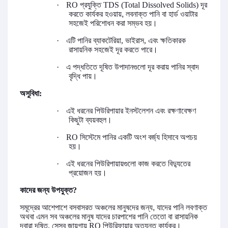
·
RO
প্রযুক্তি
TDS (Total Dissolved Solids)
দূর
করতে
কার্যকর হওয়ায়, লবনাক্ত পানি বা হার্ড ওয়াটার
সহজেই পরিশোধন করা সম্ভব হয়।
·
এটি
পানির
ব্যাকটেরিয়া
,
ভাইরাস
,
এবং
ক্ষতিকারক
রাসায়নিক সহজেই
দূর
করতে পারে।
·
এ পদ্ধতিতে দূষিত
উপাদানগুলো
দূর
করায়
পানির
স্বাদ
বৃদ্ধি পায়।
অসুবিধা
:
·
এই ধরনের পিউরিপায়ার ইনস্টলেশন
এবং
রক্ষণাবেক্ষণ
কিছুটা
ব্যয়বহুল।
·
RO
সিস্টেমে
পানির
একটি
অংশ
বর্জ্য
হিসাবে
অপচয়
হয়।
·
এই ধরনের পিউরিপায়ায়গুলো
কাজ
করতে
বিদ্যুতের
প্রয়োজন
হয়।
কাদের জন্য উপযুক্ত
?
সমূদ্রের আশেপাশে বসবাসরত
অঞ্চলের মানুষদের জন্য, যাদের পানি
লবণাক্ত
অথবা এমন সব অঞ্চলের মানুষ যাদের চারপাশের পানি
তেতো
বা
রাসায়নিক
দ্বারা
দূষিত
,
সেসব
জায়গায়
RO
পিউরিফায়ার
অত্যন্ত
কার্যকর।