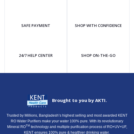
SAFE PAYMENT
SHOP WITH CONFIDENCE
24/7 HELP CENTER
SHOP ON-THE-GO
Brought to you by AKTI.
Trusted by Millions, Bangladesh’s highest selling and most awarded KENT
RO Water Purifiers make your water 100% pure. With its revolutionary
TM
Mineral RO
technology and multiple purification process of RO+UV+UF,
KENT ensures 100% pure & healthier drinking water.