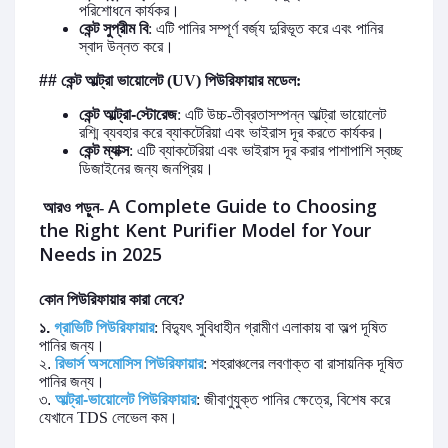
পরিশোধনে
কার্যকর।
কেন্ট সুপ্রীম বি
:
এটি পানির সম্পূর্ণ বর্জ্য দুরিভূত করে এবং পানির
স্বাদ
উন্নত
করে।
##
কেন্ট আল্ট্রা ভায়োলেট
(UV)
পিউরিফায়ার
মডেল
:
কেন্ট আল্ট্রা-স্টোরেজ
:
এটি উচ্চ
-
তীব্রতাসম্পন্ন
আল্ট্রা
ভায়োলেট
রশ্মি
ব্যবহার করে
ব্যাকটেরিয়া
এবং
ভাইরাস
দূর
করতে
কার্যকর।
কেন্ট ম্যাক্স
:
এটি ব্যাকটেরিয়া
এবং
ভাইরাস
দূর করার পাশাপাশি
স্বচ্ছ
ডিজাইনের
জন্য
জনপ্রিয়।
A Complete Guide to Choosing
আরও পড়ুন-
the Right Kent Purifier Model for Your
Needs in 2025
কোন
পিউরিফায়ার
কারা নেবে
?
১.
গ্রাভিটি
পিউরিফায়ার
:
বিদ্যুৎ
সুবিধাহীন
গ্রামীণ
এলাকায়
বা
অল্প
দূষিত
পানির
জন্য।
২.
রিভার্স অসমোসিস
পিউরিফায়ার
:
শহরাঞ্চলের
লবণাক্ত
বা
রাসায়নিক
দূষিত
পানির
জন্য।
৩.
আল্ট্রা-ভায়োলেট
পিউরিফায়ার
:
জীবাণুযুক্ত
পানির
ক্ষেত্রে
,
বিশেষ
করে
যেখানে
TDS
লেভেল
কম।