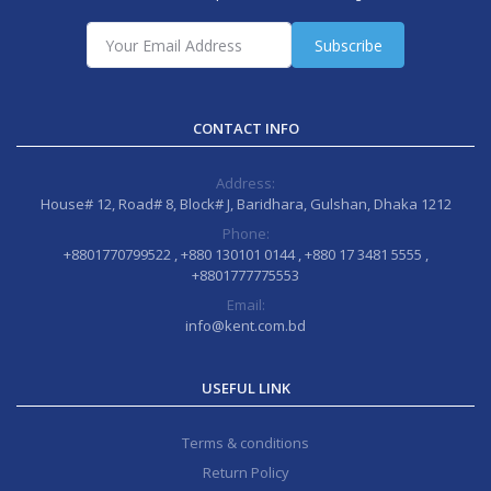
Subscribe
CONTACT INFO
Address:
House# 12, Road# 8, Block# J, Baridhara, Gulshan, Dhaka 1212
Phone:
+8801770799522 , +880 130101 0144 , +880 17 3481 5555 ,
+8801777775553
Email:
info@kent.com.bd
USEFUL LINK
Terms & conditions
Return Policy