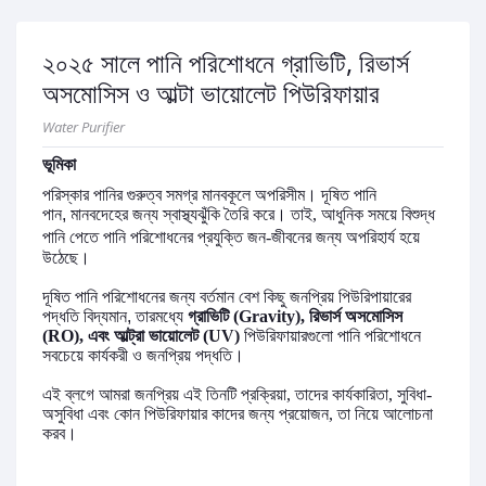
২০২৫ সালে পানি পরিশোধনে গ্রাভিটি, রিভার্স
অসমোসিস ও আল্টা ভায়োলেট পিউরিফায়ার
Water Purifier
ভূমিকা
পরিস্কার
পানির
গুরুত্ব সমগ্র
মানবকূলে
অপরিসীম।
দূষিত পানি
পান,
মানবদেহের
জন্য
স্বাস্থ্যঝুঁকি
তৈরি
করে।
তাই
,
আধুনিক
সময়ে বিশুদ্ধ
পানি পেতে
পানি
পরিশোধনের
প্রযুক্তি
জন
-
জীবনের জন্য
অপরিহার্য
হয়ে
উঠেছে।
দূষিত পানি পরিশোধনের জন্য বর্তমান বেশ কিছু জনপ্রিয় পিউরিপায়ারের
পদ্ধতি বিদ্যমান, তারমধ্যে
গ্রাভিটি
(Gravity),
রিভার্স
অসমোসিস
(RO),
এবং
আল্ট্রা
ভায়োলেট
(UV)
পিউরিফায়ারগুলো
পানি
পরিশোধনে
সবচেয়ে
কার্যকরী ও জনপ্রিয়
পদ্ধতি।
এই
ব্লগে
আমরা জনপ্রিয়
এই
তিনটি
প্রক্রিয়া
,
তাদের
কার্যকারিতা
,
সুবিধা
-
অসুবিধা
এবং
কোন
পিউরিফায়ার
কাদের
জন্য
প্রয়োজন
,
তা
নিয়ে
আলোচনা
করব।