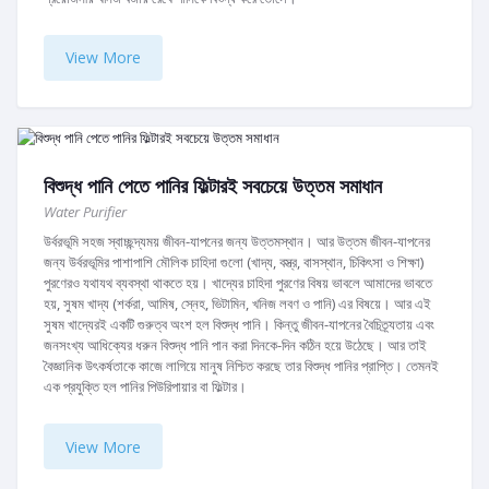
View More
বিশুদ্ধ পানি পেতে পানির ফিল্টারই সবচেয়ে উত্তম সমাধান
Water Purifier
উর্বরভূমি সহজ স্বাচ্ছন্দ্যময় জীবন-যাপনের জন্য উত্তমস্থান। আর উত্তম জীবন-যাপনের
জন্য উর্বরভূমির পাশাপাশি মৌলিক চাহিদা গুলো (খাদ্য, বস্ত্র, বাসস্থান, চিকিৎসা ও শিক্ষা)
পুরণেরও যথাযথ ব্যবস্থা থাকতে হয়। খাদ্যের চাহিদা পুরণের বিষয় ভাবলে আমাদের ভাবতে
হয়, সুষম খাদ্য (শর্করা, আমিষ, স্নেহ, ভিটামিন, খনিজ লবণ ও পানি) এর বিষয়ে। আর এই
সুষম খাদ্যেরই একটি গুরুত্ব অংশ হল বিশুদ্ধ পানি। কিন্তু জীবন-যাপনের বৈচিত্র্যতায় এবং
জনসংখ্য আধিক্যের ধরুন বিশুদ্ধ পানি পান করা দিনকে-দিন কঠিন হয়ে উঠেছে। আর তাই
বৈজ্ঞানিক উৎকর্ষতাকে কাজে লাগিয়ে মানুষ নিশ্চিত করছে তার বিশুদ্ধ পানির প্রাপ্তি। তেমনই
এক প্রযুক্তি হল পানির পিউরিপায়ার বা ফিল্টার।
View More