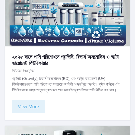
২০২৫ সালে পানি পরিশোধনে গ্রাভিটি, রিভার্স অসমোসিস ও আল্টা
ভায়োলেট পিউরিফায়ার
Water Purifier
গ্রাভিটি (Gravity), রিভার্স অসমোসিস (RO), এবং আল্ট্রা ভায়োলেট (UV)
পিউরিফায়ারগুলো পানি পরিশোধনে সবচেয়ে কার্যকরী ও জনপ্রিয় পদ্ধতি। দূষিত পানিকে এই
পিউরিপায়ারের মাধ্যমে দূষণ মুক্ত করে পান করার উপযুক্ত বিশুদ্ধ পানি নিশ্চিত করা যায়।
View More