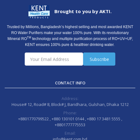
Brought to you by AKTI.
Trusted by Millions, Bangladesh’s highest selling and most awarded KENT
RO Water Purifiers make your water 100% pure. With its revolutionary
TM
Mineral RO
technology and multiple purification process of RO+UV+UF,
KENT ensures 100% pure & healthier drinking water.
Subscribe
CONTACT INFO
Address:
House# 12, Road# 8, Block# J, Baridhara, Gulshan, Dhaka 1212
Phone:
+8801770799522 , +880 130101 0144 , +880 17 3481 5555 ,
+8801777775553
Email:
info@kent.com.bd